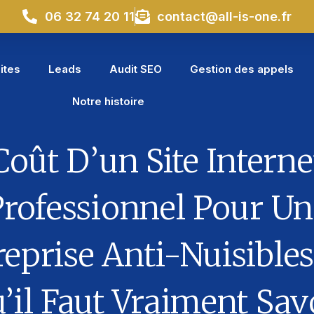
06 32 74 20 11
contact@all-is-one.fr
ites
Leads
Audit SEO
Gestion des appels
Notre histoire
Coût D’un Site Interne
Professionnel Pour Un
eprise Anti-Nuisibles
’il Faut Vraiment Sav