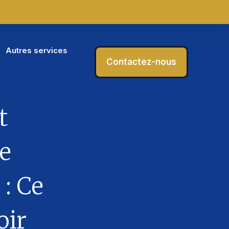
Autres services
Contactez-nous
t
e
 : Ce
oir