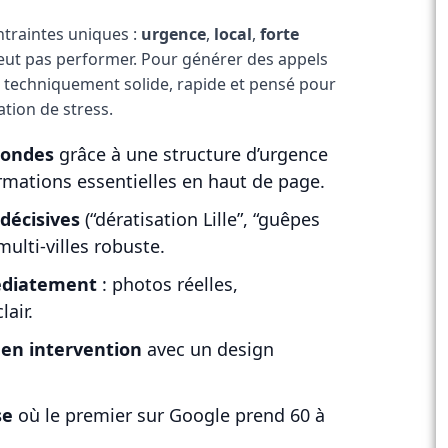
ntraintes uniques :
urgence
,
local
,
forte
 peut pas performer. Pour générer des appels
ite techniquement solide, rapide et pensé pour
ation de stress.
condes
grâce à une structure d’urgence
ormations essentielles en haut de page.
 décisives
(“dératisation Lille”, “guêpes
ulti-villes robuste.
édiatement
: photos réelles,
lair.
 en intervention
avec un design
se
où le premier sur Google prend 60 à