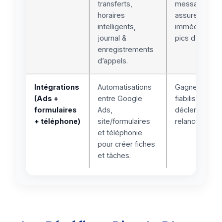
transferts,
messagerie,
horaires
assurer un ra
intelligents,
immédiat, liss
journal &
pics d’appels.
enregistrements
d’appels.
Intégrations
Automatisations
Gagner du te
(Ads +
entre Google
fiabiliser la d
formulaires
Ads,
déclencher le
+ téléphone)
site/formulaires
relances sans 
et téléphonie
pour créer fiches
et tâches.