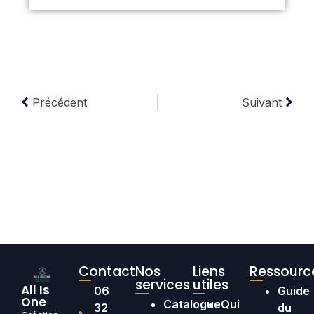
Précédent
Suivant
Contact
Nos
Liens
Ressourc
services
utiles
All Is
06
Guide
One
Catalogue
Qui
32
du