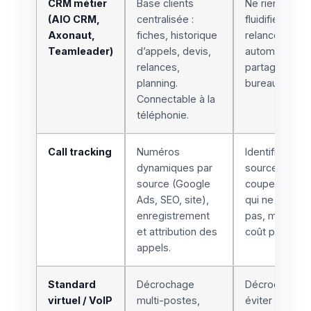
CRM métier
Base clients
Ne rien oublier
(AIO CRM,
centralisée :
fluidifier le sui
Axonaut,
fiches, historique
relancer
Teamleader)
d’appels, devis,
automatiquem
relances,
partager l’info
planning.
bureau/techni
Connectable à la
téléphonie.
Call tracking
Numéros
Identifier les
dynamiques par
sources renta
source (Google
couper le bu
Ads, SEO, site),
qui ne convert
enregistrement
pas, mesurer 
et attribution des
coût par appel
appels.
Standard
Décrochage
Décrocher vit
virtuel / VoIP
multi-postes,
éviter la