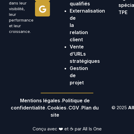
dans leur
qualifiés
spécia
visibilité,
Externalisation
TPE
leur
de
performance
la
et leur
croissance.
relation
client
Vente
d’URLs
stratégiques
Gestion
de
projet
Mentions légales
Politique de
•
confidentialité
Cookies
CGV
Plan du
© 2025
Al
•
•
•
site
Conçu avec ❤️ et ☕ par All Is One