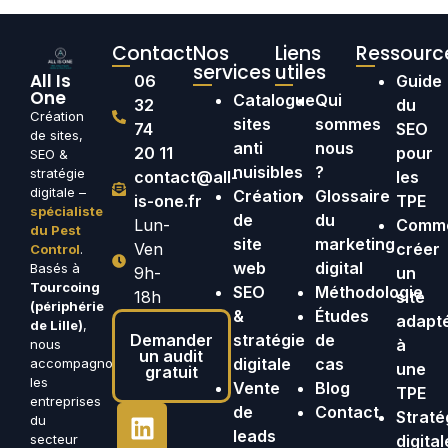
Contact
Nos
Liens
Ressourc
services
utiles
All Is
06
Guide
One
Catalogue
Qui
32
du
Création
sites
sommes
74
SEO
de sites,
anti
nous
20 11
pour
SEO &
nuisibles
?
stratégie
contact@all-
les
digitale –
Création
Glossaire
is-one.fr
TPE
spécialiste
de
du
Lun-
Comm
du Pest
site
marketing
Ven
créer
Control
.
web
digital
Basés à
9h-
un
Tourcoing
SEO
Méthodologie
18h
site
(périphérie
&
Études
adapt
de Lille)
,
Demander
stratégie
de
à
nous
un audit
digitale
cas
accompagnons
une
gratuit
les
Vente
Blog
TPE
entreprises
de
Contact
Straté
du
leads
secteur
digital